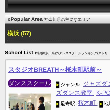
»Popular Area
神奈川県の主要なエリア
横浜 (57)
School List
戸部(神奈川県)のダンススクールランキング(ストリ
スタジオBREATH～桜木町駅前～
ダンススクール
ジャズダ
ジャンル
ズダンス教室
K-P
桜木町
最寄駅
地