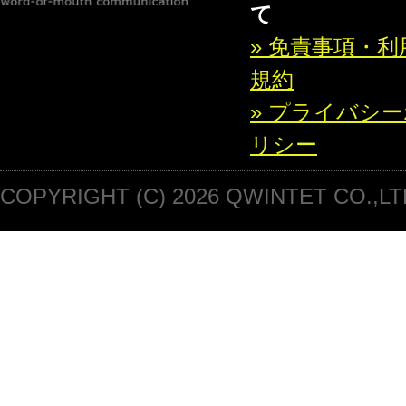
て
» 免責事項・利
規約
» プライバシ
リシー
COPYRIGHT (C) 2026 QWINTET CO.,LT