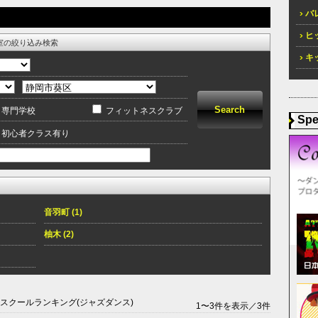
バレ
ヒッ
室の絞り込み検索
キッ
専門学校
フィットネスクラブ
Spe
初心者クラス有り
音羽町 (1)
柚木 (2)
ススクールランキング(ジャズダンス)
1〜3件を表示／3件