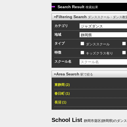
Search Result
検索結果
»Filtering Search
ダンススクール・ダンス教
カテゴリ
地域
タイプ
ダンススクール
特徴
キッズクラス有り
スクール名
»Area Search
駅で絞る
東静岡 (2)
春日町 (1)
長沼 (1)
School List
静岡市葵区(静岡県)のダン