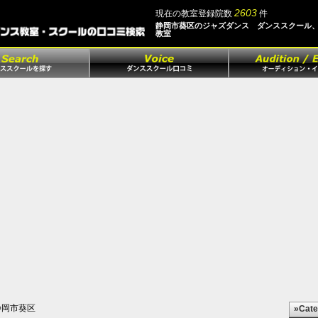
2603
現在の教室登録院数
件
静岡市葵区のジャズダンス ダンススクール
教室
岡市葵区
»Cate