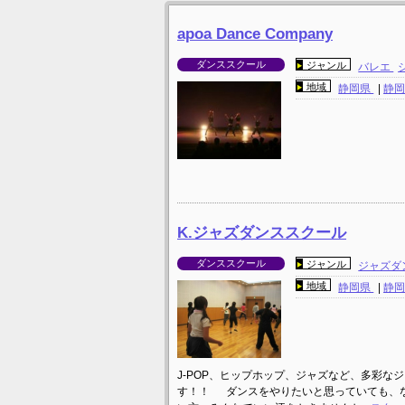
apoa Dance Company
ダンススクール
ジャンル
バレエ
地域
静岡県
|
静
K.ジャズダンススクール
ダンススクール
ジャンル
ジャズダ
地域
静岡県
|
静
J-POP、ヒップホップ、ジャズなど、多彩
す！！ ダンスをやりたいと思っていても、な