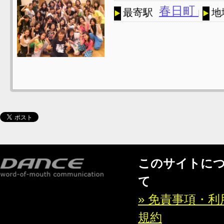
春日町
最寄駅
地
このサイトに
て
» 免責事項・利
規約