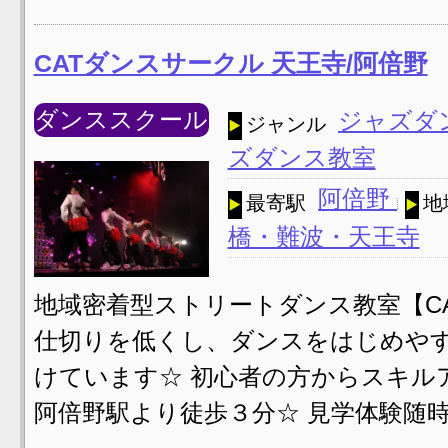
CATダンスサークル 天王寺/阿倍野
ダンススクール
ジャズダ
ジャンル
ズダンス教室
阿倍野
最寄駅
地
橋・難波・天王寺
地域密着型ストリートダンス教室【C
仕切りを低くし、ダンスをはじめや
けています☆ 初心者の方からスキル
阿倍野駅より徒歩３分☆ 見学体験随時