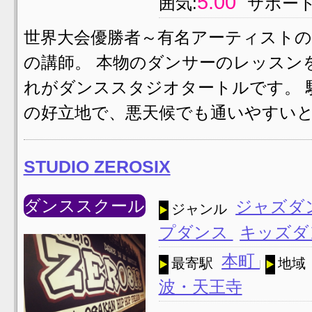
5.00
囲気:
サポート
世界大会優勝者～有名アーティスト
の講師。 本物のダンサーのレッスン
れがダンススタジオタートルです。 
の好立地で、悪天候でも通いやすいと
STUDIO ZEROSIX
ダンススクール
ジャズダ
ジャンル
プダンス
キッズダ
本町
最寄駅
地域
波・天王寺