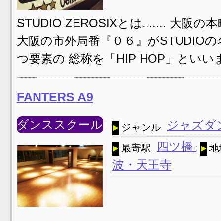
STUDIO ZEROSIXとは.......
大阪の市外局番『０６』がSTUDIOの名前で
つ要素の 総称を「HIP HOP」といい
FANTERS A9
ダンススクール
ジャズダ
ジャンル
四ツ橋
最寄駅
地
波・天王寺