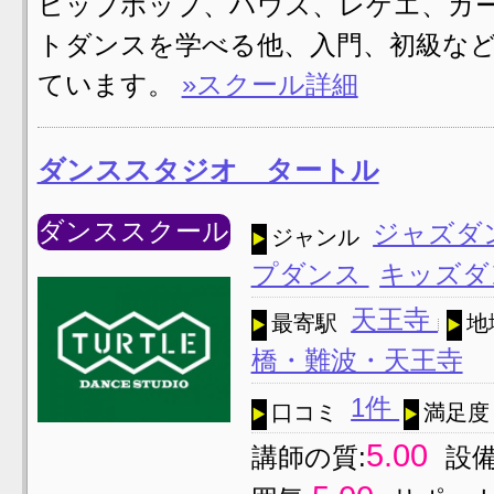
ヒップホップ、ハウス、レゲエ、ガ
トダンスを学べる他、入門、初級な
ています。
»スクール詳細
ダンススタジオ タートル
ダンススクール
ジャズダ
ジャンル
プダンス
キッズダ
天王寺
最寄駅
地
橋・難波・天王寺
1件
口コミ
満足度
5.00
講師の質:
設備