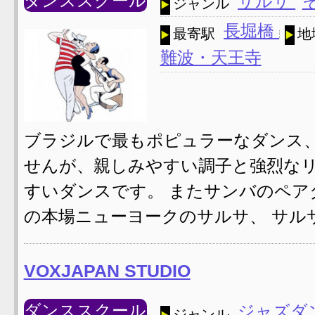
ダンススクール
サルサ
ジャンル
長堀橋
最寄駅
地
難波・天王寺
ブラジルで最もポピュラーなダンス、
せんが、親しみやすい調子と強烈な
すいダンスです。 またサンバのペア
の本場ニューヨークのサルサ、 サル
VOXJAPAN STUDIO
ダンススクール
ジャズダ
ジャンル