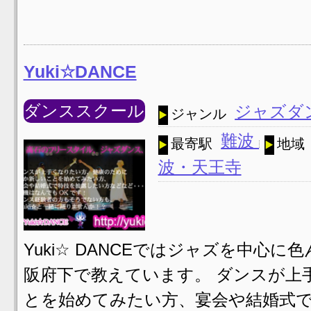
Yuki☆DANCE
ダンススクール
ジャズダ
ジャンル
難波
最寄駅
地域
波・天王寺
Yuki☆ DANCEではジャズを中心
阪府下で教えています。 ダンスが上
とを始めてみたい方、宴会や結婚式