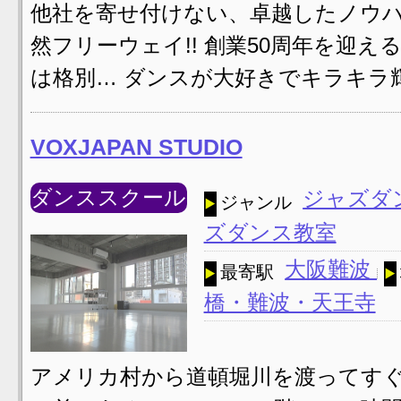
他社を寄せ付けない、卓越したノウ
然フリーウェイ!! 創業50周年を迎
は格別… ダンスが大好きでキラキラ
VOXJAPAN STUDIO
ダンススクール
ジャズダ
ジャンル
ズダンス教室
大阪難波
最寄駅
橋・難波・天王寺
アメリカ村から道頓堀川を渡ってす