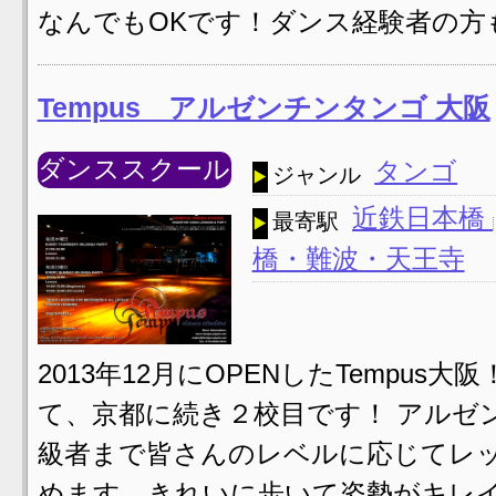
なんでもOKです！ダンス経験者の方
Tempus アルゼンチンタンゴ 大阪
ダンススクール
タンゴ
ジャンル
近鉄日本橋
最寄駅
橋・難波・天王寺
2013年12月にOPENしたTempu
て、京都に続き２校目です！ アルゼ
級者まで皆さんのレベルに応じてレ
めます。きれいに歩いて姿勢がキレイ