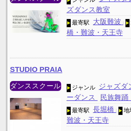
ズダンス教室
大阪難波
最寄駅
橋・難波・天王寺
STUDIO PRAIA
ダンススクール
ジャズダ
ジャンル
ーダンス
民族舞踊
長堀橋
最寄駅
地
難波・天王寺