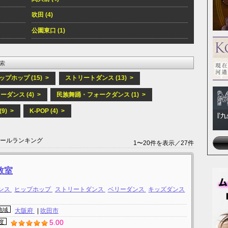
吹田 (4)
公園東口 (1)
索
ップホップ (15) >
ストリートダンス (13) >
ーダンス (4) >
民族舞踊・フォークダンス (1) >
9) >
K-POP (4) >
クールランキング
1〜20件を表示／27件
教室
ンス
ヒップホップ
ストリートダンス
ベリーダンス
キッズダンス
地域
大阪府
|
吹田市
5.00
度