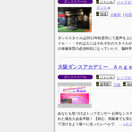
ダンススクール
ジャンル
ジャズダ
ダンス
他
地域
大阪府
|
吹
ダンススタイルは2011年松原市にて産声を
イル・・・それは人にはそれぞれのスタイルが
の保健体育の必須科目になっていたり、脳科学
大阪ダンスアカデミー Ａｎｇｅ
ダンススクール
ジャンル
ヒップホ
最寄駅
地
江坂
あなたも気づけばトップダンサー お得なシステ
れた場合入会金半額！ 【初心、初級者でも安
て頂けるよう個々に合ったレベルで、 …
»ス