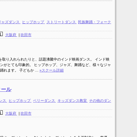
ジャズダンス
ヒップホップ
ストリートダンス
民族舞踊・フォーク
域
大阪府
|
吹田市
を取り入れられたりと、話題沸騰中のインド映画ダンス。 インド映
ンがとても印象的。 ヒップホップ、ジャズ、舞踊など、様々なジャ
踊れます。 子どもか …
»スクール詳細
クール
ンス
ヒップホップ
ベリーダンス
キッズダンス教室
その他のダン
域
大阪府
|
吹田市