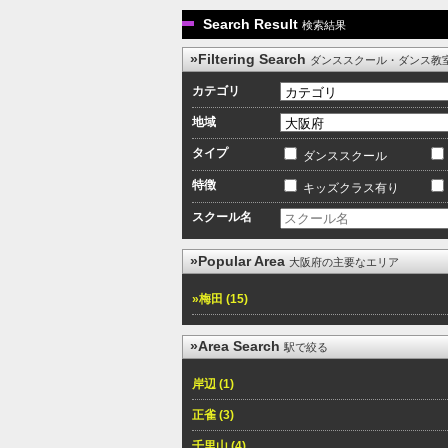
Search Result
検索結果
»Filtering Search
ダンススクール・ダンス教
カテゴリ
地域
タイプ
ダンススクール
特徴
キッズクラス有り
スクール名
»Popular Area
大阪府の主要なエリア
»梅田 (15)
»Area Search
駅で絞る
岸辺 (1)
正雀 (3)
千里山 (4)