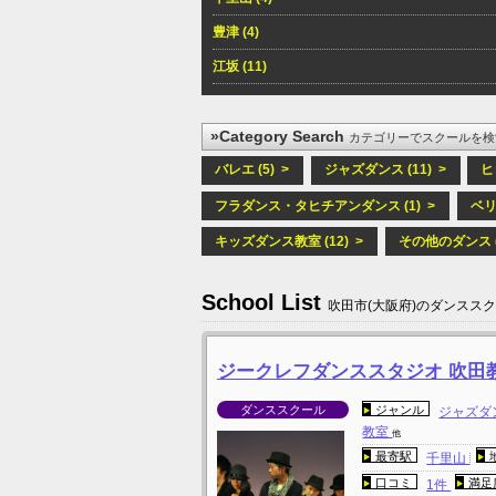
豊津 (4)
江坂 (11)
»Category Search
カテゴリーでスクールを検
バレエ (5) >
ジャズダンス (11) >
ヒ
フラダンス・タヒチアンダンス (1) >
ベリ
キッズダンス教室 (12) >
その他のダンス (
School List
吹田市(大阪府)のダンスス
ジークレフダンススタジオ 吹田
ダンススクール
ジャンル
ジャズダ
教室
他
最寄駅
千里山
口コミ
満足
1件