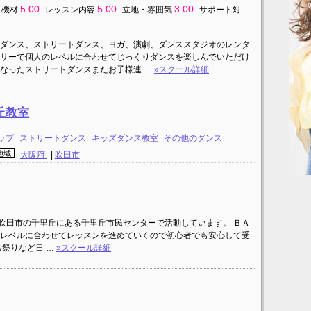
5.00
5.00
3.00
機材:
レッスン内容:
立地・雰囲気:
サポート対
ダンス、ストリートダンス、ヨガ、演劇、ダンススタジオのレンタ
サーで個人のレベルに合わせてじっくりダンスを楽しんでいただけ
なったストリートダンスまたお子様連 …
»スクール詳細
丘教室
ップ
ストリートダンス
キッズダンス教室
その他のダンス
地域
大阪府
|
吹田市
 吹田市の千里丘にある千里丘市民センターで活動しています。 ＢＡ
レベルに合わせてレッスンを進めていくので初心者でも安心して受
お祭りなど日 …
»スクール詳細