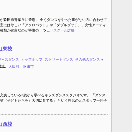
が吹田市青葉丘に登場。 全くダンスをやった事がない方に合わせて
室には珍しい「アクロバット」や「ダブルダッチ」、女性アーティ
種類が豊富なのが特徴の一つ …
»スクール詳細
山東校
ジャズダンス
ヒップホップ
ストリートダンス
その他のダンス
他
地域
大阪府
|
吹田市
充実している3歳から学べるキッズダンススタジオです。 「ダンス
材（子どもたちを）大切に育てる」 という理念の元スタッフ一同子
山西校