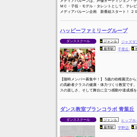
メディアバルーンは、声優オーディション・子
ＭＣ・子役・モデル・タレントとして、テレビ
メディアバルーン企画 新番組スタート！ ２
ハッピーファミリーグループ
ダンススクール
ジャンル
ジャズダ
最寄駅
千里丘
【随時メンバー募集中！】 5歳の幼稚園児から
の高齢者クラスの健康・体力づくり教室です。
スの楽しさ、そして舞台に立つ感動や達成感を
ダンス教室ブランコラボ 青葉丘
ダンススクール
ジャンル
ヒップホ
最寄駅
宇野辺