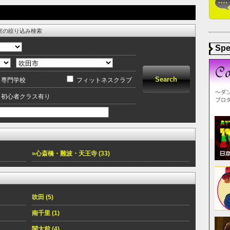
室の絞り込み検索
Spe
専門学校
フィットネスクラブ
初心者クラス有り
»心斎橋・難波・天王寺 (33)
吹田 (5)
南千里 (1)
関大前 (4)