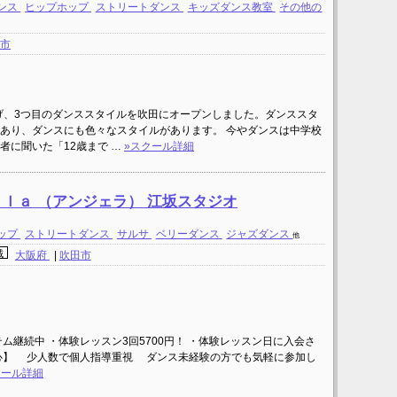
ンス
ヒップホップ
ストリートダンス
キッズダンス教室
その他の
田市
上げ、3つ目のダンススタイルを吹田にオープンしました。ダンススタ
あり、ダンスにも色々なスタイルがあります。 今やダンスは中学校
者に聞いた「12歳まで …
»スクール詳細
ｌａ （アンジェラ） 江坂スタジオ
ップ
ストリートダンス
サルサ
ベリーダンス
ジャズダンス
他
域
大阪府
|
吹田市
ム継続中 ・体験レッスン3回5700円！ ・体験レッスン日に入会さ
心】 少人数で個人指導重視 ダンス未経験の方でも気軽に参加し
クール詳細