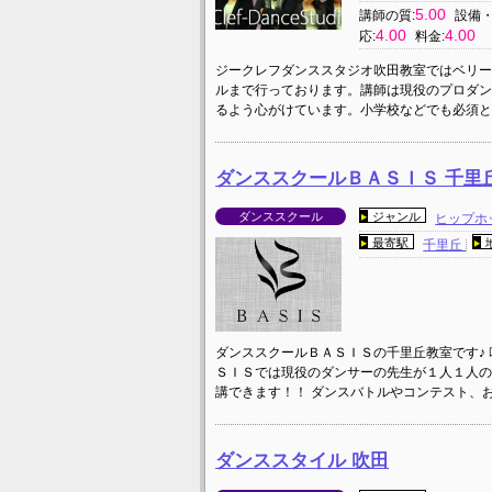
5.00
講師の質:
設備・
4.00
4.00
応:
料金:
ジークレフダンススタジオ吹田教室ではベリー
ルまで行っております。講師は現役のプロダン
るよう心がけています。小学校などでも必須と
ダンススクールＢＡＳＩＳ 千里
ダンススクール
ジャンル
ヒップホ
最寄駅
千里丘
ダンススクールＢＡＳＩＳの千里丘教室です♪
ＳＩＳでは現役のダンサーの先生が１人１人の
講できます！！ ダンスバトルやコンテスト、
ダンススタイル 吹田