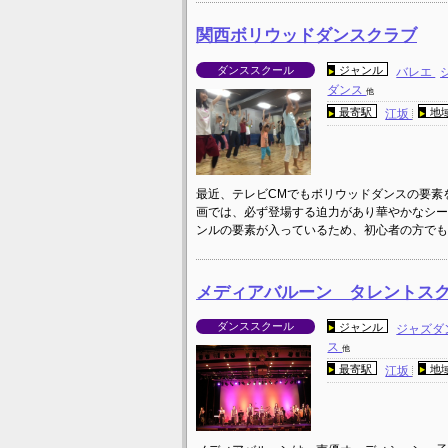
関西ボリウッドダンスクラブ
ダンススクール
ジャンル
バレエ
ダンス
他
最寄駅
地
江坂
最近、テレビCMでもボリウッドダンスの要素
画では、必ず登場する迫力があり華やかなシー
ンルの要素が入っているため、初心者の方でも
メディアバルーン タレントス
ダンススクール
ジャンル
ジャズダ
ス
他
最寄駅
地
江坂