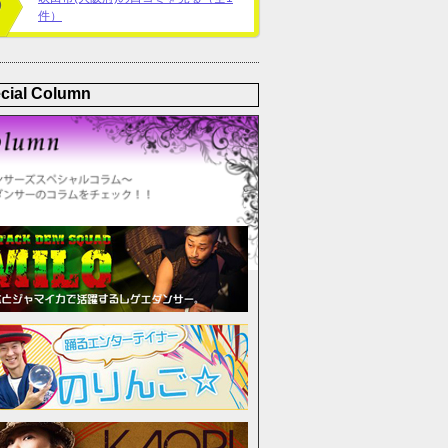
件）
cial Column