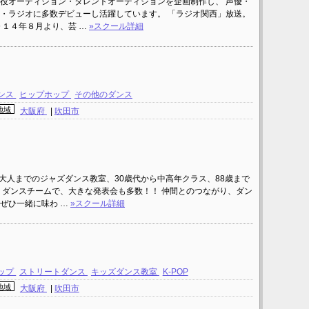
役オーディション・タレントオーディションを企画制作し、 声優・
・ラジオに多数デビューし活躍しています。 「ラジオ関西」放送。
０１４年８月より、芸 …
»スクール詳細
ンス
ヒップホップ
その他のダンス
地域
大阪府
|
吹田市
大人までのジャズダンス教室、30歳代から中高年クラス、88歳まで
 ダンスチームで、大きな発表会も多数！！ 仲間とのつながり、ダン
ぜひ一緒に味わ …
»スクール詳細
ップ
ストリートダンス
キッズダンス教室
K-POP
地域
大阪府
|
吹田市