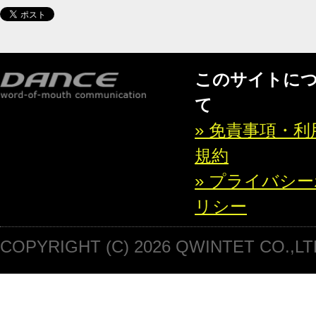
このサイトに
て
» 免責事項・利
規約
» プライバシ
リシー
COPYRIGHT (C) 2026 QWINTET CO.,LT